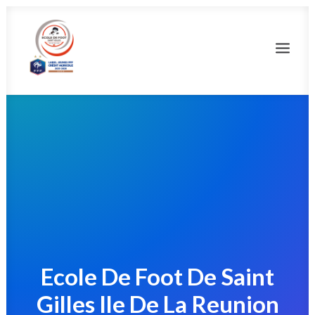
ACCUEIL
NOTRE ACTUALITÉ
EFSG ASSOCONNECT
ADHÉRER
MEDIAS
NOUS CONTACTER
Ecole De Foot De Saint
CEUX QUI NOUS SOUTIENNENT
Gilles Ile De La Reunion
ADHÉRER