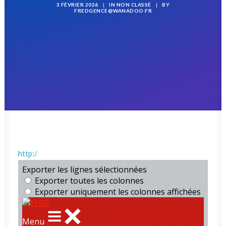
3 FÉVRIER 2026
|
IN
NON CLASSÉ
|
BY
RECHERCHE
FREDGENCE@WANADOO.FR
http:/